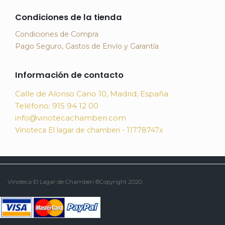
Condiciones de la tienda
Condiciones de Compra
Pago Seguro, Gastos de Envío y Garantía
Información de contacto
Calle de Alonso Cano 10, Madrid, España.
Teléfono: 915 94 12 00
info@vinotecachamberi.com
Vinoteca El lagar de chamberi - 11778747x
Vinoteca El Lagar de Chamberi ©Copyright 2020.