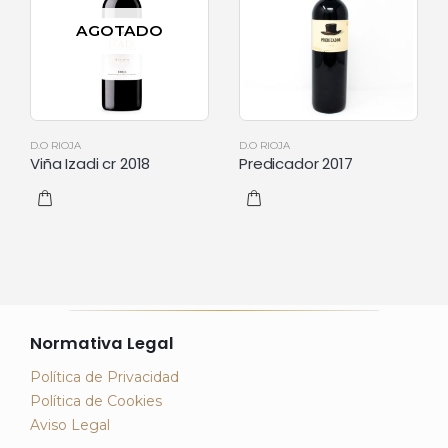
AGOTADO
IOJA
D.O RIOJA
D.O RIOJA
 Izadi cr 2018
Predicador 2017
La Monte
Normativa Legal
Política de Privacidad
Política de Cookies
Aviso Legal